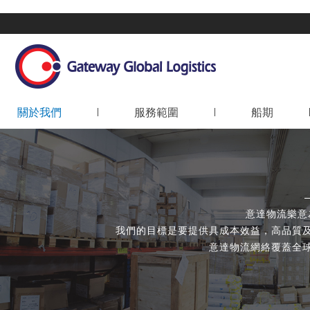
關於我們
服務範圍
船期
空運
海運
物流
意達物流樂意
資訊科技
我們的目標是要提供具成本效益，高品質
意達物流網絡覆蓋全